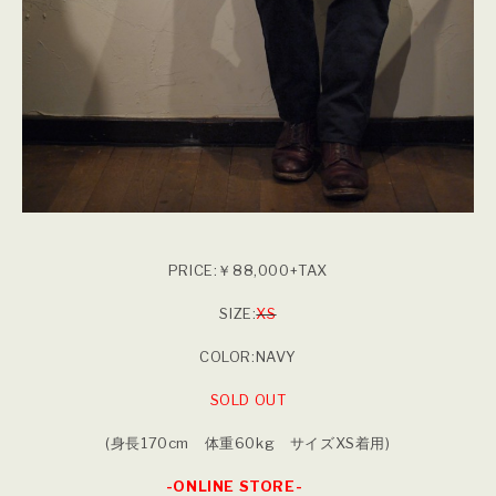
PRICE:￥88,000+TAX
SIZE:
XS
COLOR:NAVY
SOLD OUT
(身長170cm 体重60kg サイズXS着用)
-ONLINE STORE-